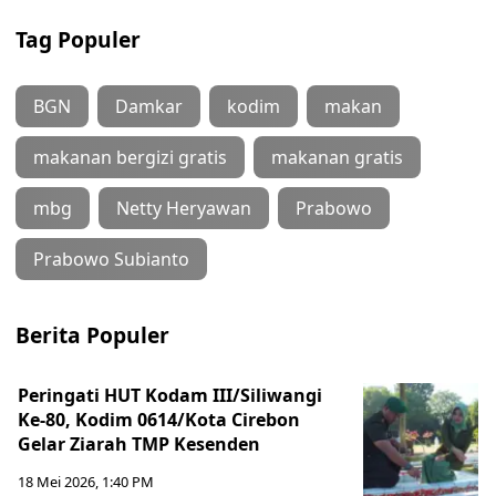
Tag Populer
BGN
Damkar
kodim
makan
makanan bergizi gratis
makanan gratis
mbg
Netty Heryawan
Prabowo
Prabowo Subianto
Berita Populer
Peringati HUT Kodam III/Siliwangi
Ke-80, Kodim 0614/Kota Cirebon
Gelar Ziarah TMP Kesenden
18 Mei 2026, 1:40 PM