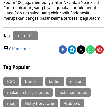
Redmi 10C juga mempunyai fitur NFC atau Near Field
Communication, yang bisa digunakan untuk mengisi
ulang (top up) saldo uang elektronik. Indonesia
merupakan pangsa pasar kelima terbesar bagi Xiaomi.
Tag:
redmi 10c
0 Komentar
Tag Populer
BGN
Damkar
kodim
makan
makanan bergizi gratis
makanan gratis
mbg
Netty Heryawan
Prabowo