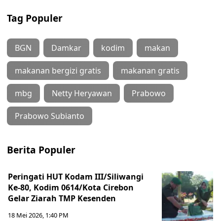
Tag Populer
BGN
Damkar
kodim
makan
makanan bergizi gratis
makanan gratis
mbg
Netty Heryawan
Prabowo
Prabowo Subianto
Berita Populer
Peringati HUT Kodam III/Siliwangi
Ke-80, Kodim 0614/Kota Cirebon
Gelar Ziarah TMP Kesenden
18 Mei 2026, 1:40 PM