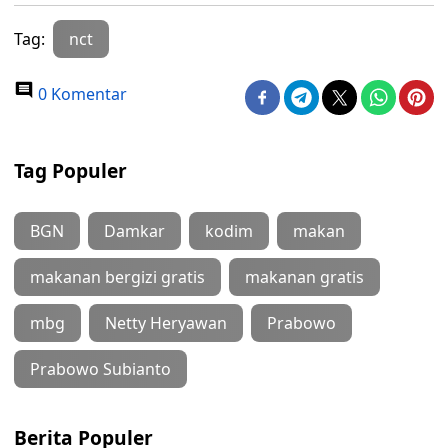
Tag:
nct
0 Komentar
Tag Populer
BGN
Damkar
kodim
makan
makanan bergizi gratis
makanan gratis
mbg
Netty Heryawan
Prabowo
Prabowo Subianto
Berita Populer