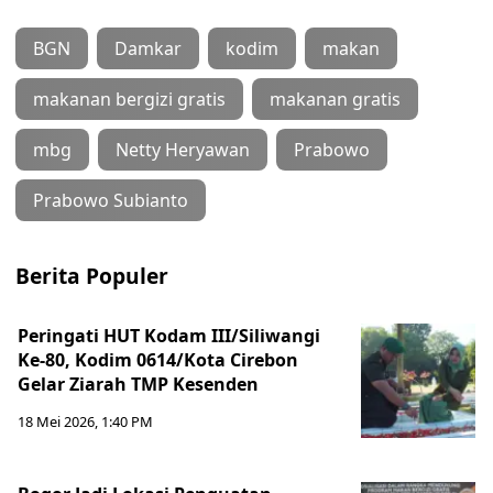
BGN
Damkar
kodim
makan
makanan bergizi gratis
makanan gratis
mbg
Netty Heryawan
Prabowo
Prabowo Subianto
Berita Populer
Peringati HUT Kodam III/Siliwangi
Ke-80, Kodim 0614/Kota Cirebon
Gelar Ziarah TMP Kesenden
18 Mei 2026, 1:40 PM