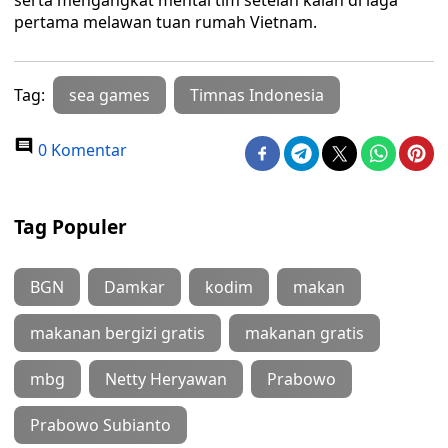
serta mengangkat mental tim setelah kalah di laga
pertama melawan tuan rumah Vietnam.
Tag:
sea games
Timnas Indonesia
0 Komentar
Tag Populer
BGN
Damkar
kodim
makan
makanan bergizi gratis
makanan gratis
mbg
Netty Heryawan
Prabowo
Prabowo Subianto