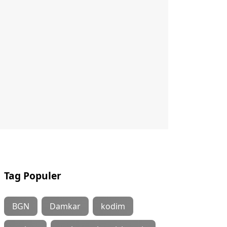
Tag Populer
BGN
Damkar
kodim