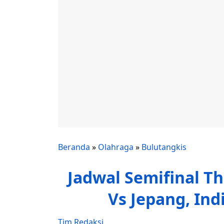
Beranda
»
Olahraga
»
Bulutangkis
Jadwal Semifinal T
Vs Jepang, In
Tim Redaksi