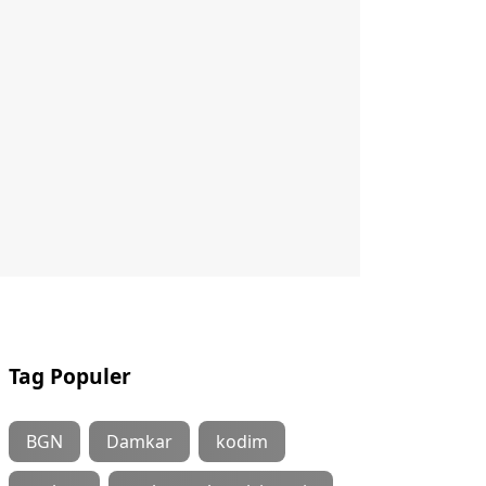
Tag Populer
BGN
Damkar
kodim