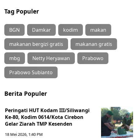
Tag Populer
BGN
Damkar
kodim
makan
makanan bergizi gratis
makanan gratis
mbg
Netty Heryawan
Prabowo
Prabowo Subianto
Berita Populer
Peringati HUT Kodam III/Siliwangi
Ke-80, Kodim 0614/Kota Cirebon
Gelar Ziarah TMP Kesenden
18 Mei 2026, 1:40 PM