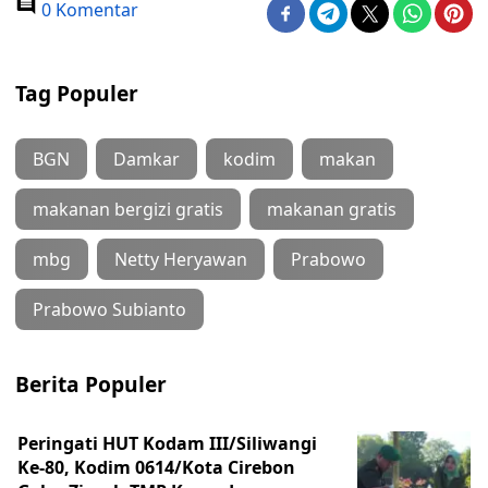
0 Komentar
Tag Populer
BGN
Damkar
kodim
makan
makanan bergizi gratis
makanan gratis
mbg
Netty Heryawan
Prabowo
Prabowo Subianto
Berita Populer
Peringati HUT Kodam III/Siliwangi
Ke-80, Kodim 0614/Kota Cirebon