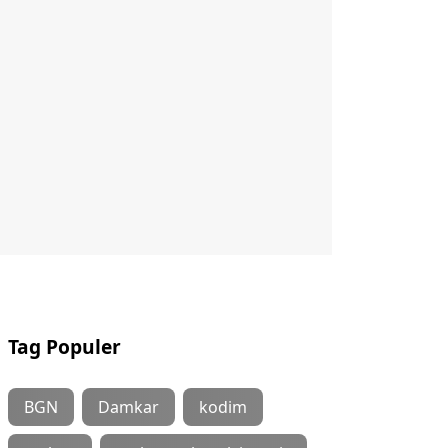
Tag Populer
BGN
Damkar
kodim