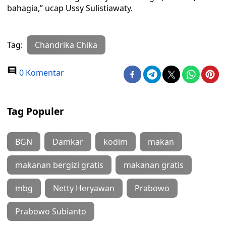
bahagia,” ucap Ussy Sulistiawaty.
Tag:
Chandrika Chika
0 Komentar
Tag Populer
BGN
Damkar
kodim
makan
makanan bergizi gratis
makanan gratis
mbg
Netty Heryawan
Prabowo
Prabowo Subianto