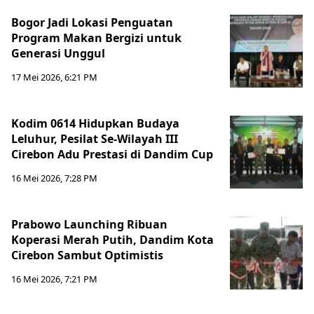
Bogor Jadi Lokasi Penguatan
Program Makan Bergizi untuk
Generasi Unggul
17 Mei 2026, 6:21 PM
Kodim 0614 Hidupkan Budaya
Leluhur, Pesilat Se-Wilayah III
Cirebon Adu Prestasi di Dandim Cup
16 Mei 2026, 7:28 PM
Prabowo Launching Ribuan
Koperasi Merah Putih, Dandim Kota
Cirebon Sambut Optimistis
16 Mei 2026, 7:21 PM