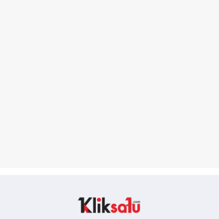
Kliksatu.com