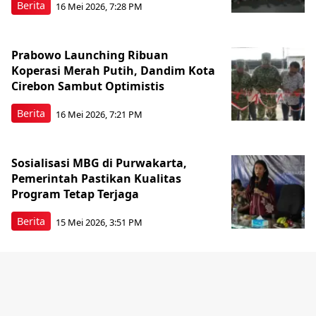
Berita
16 Mei 2026, 7:28 PM
Prabowo Launching Ribuan
Koperasi Merah Putih, Dandim Kota
Cirebon Sambut Optimistis
Berita
16 Mei 2026, 7:21 PM
Sosialisasi MBG di Purwakarta,
Pemerintah Pastikan Kualitas
Program Tetap Terjaga
Berita
15 Mei 2026, 3:51 PM