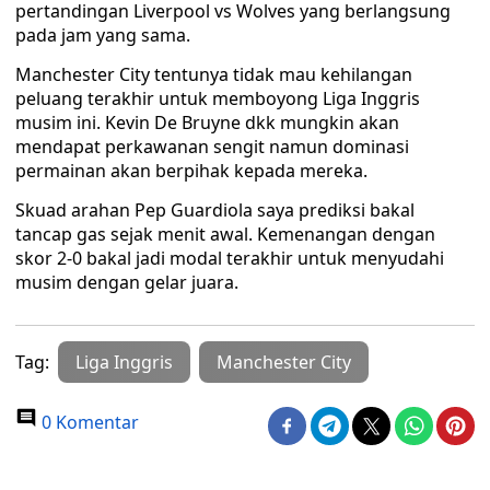
pertandingan Liverpool vs Wolves yang berlangsung
pada jam yang sama.
Manchester City tentunya tidak mau kehilangan
peluang terakhir untuk memboyong Liga Inggris
musim ini. Kevin De Bruyne dkk mungkin akan
mendapat perkawanan sengit namun dominasi
permainan akan berpihak kepada mereka.
Skuad arahan Pep Guardiola saya prediksi bakal
tancap gas sejak menit awal. Kemenangan dengan
skor 2-0 bakal jadi modal terakhir untuk menyudahi
musim dengan gelar juara.
Tag:
Liga Inggris
Manchester City
0 Komentar