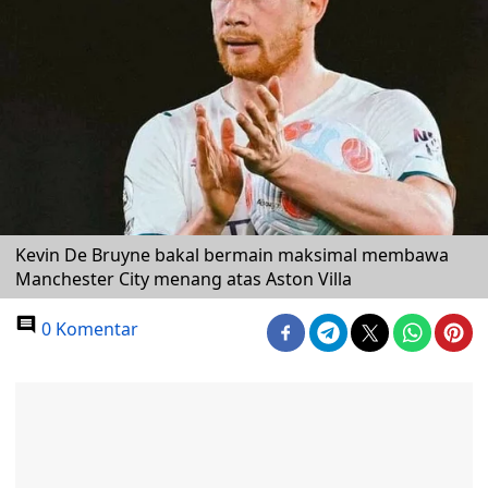
Kevin De Bruyne bakal bermain maksimal membawa
Manchester City menang atas Aston Villa
0 Komentar