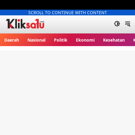
SCROLL TO CONTINUE WITH CONTENT
Kliksatu.com
Daerah
Nasional
Politik
Ekonomi
Kesehatan