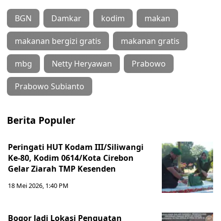
BGN
Damkar
kodim
makan
makanan bergizi gratis
makanan gratis
mbg
Netty Heryawan
Prabowo
Prabowo Subianto
Berita Populer
Peringati HUT Kodam III/Siliwangi
Ke-80, Kodim 0614/Kota Cirebon
Gelar Ziarah TMP Kesenden
18 Mei 2026, 1:40 PM
Bogor Jadi Lokasi Penguatan