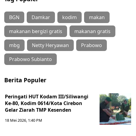
BGN
Damkar
kodim
makan
makanan bergizi gratis
makanan gratis
mbg
Netty Heryawan
Prabowo
Prabowo Subianto
Berita Populer
Peringati HUT Kodam III/Siliwangi
Ke-80, Kodim 0614/Kota Cirebon
Gelar Ziarah TMP Kesenden
18 Mei 2026, 1:40 PM