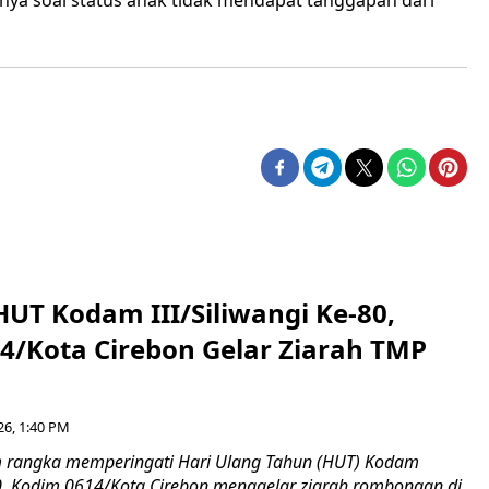
a soal status anak tidak mendapat tanggapan dari
HUT Kodam III/Siliwangi Ke-80,
4/Kota Cirebon Gelar Ziarah TMP
26, 1:40 PM
 rangka memperingati Hari Ulang Tahun (HUT) Kodam
-80, Kodim 0614/Kota Cirebon menggelar ziarah rombongan di