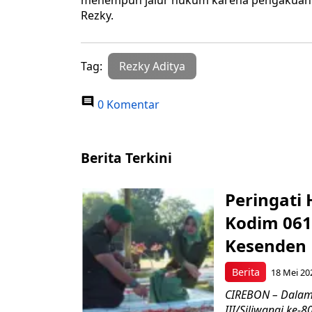
menempuh jalur hukum karena pengakuanny
Rezky.
Tag:
Rezky Aditya
0 Komentar
Berita Terkini
Peringati 
Kodim 061
Kesenden
Berita
18 Mei 20
CIREBON – Dalam
III/Siliwangi ke