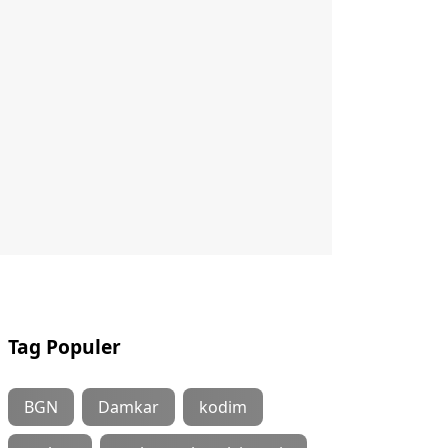
Tag Populer
BGN
Damkar
kodim