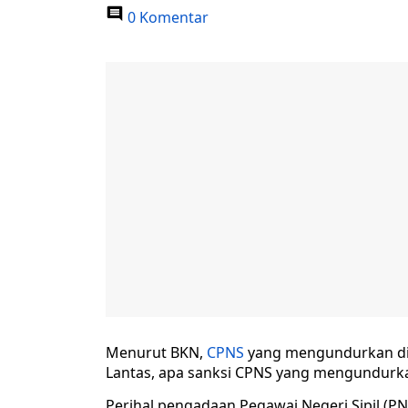
0 Komentar
Menurut BKN,
CPNS
yang mengundurkan diri
Lantas, apa sanksi CPNS yang mengundurka
Perihal pengadaan Pegawai Negeri Sipil (P