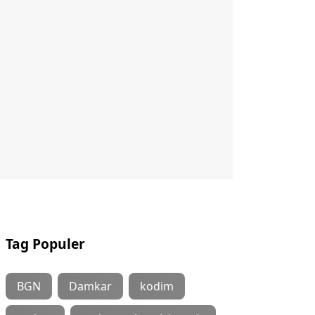
Tag Populer
BGN
Damkar
kodim