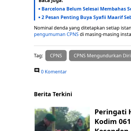
Baca Juga:
Barcelona Belum Selesai Membahas 
2 Pesan Penting Buya Syafii Maarif 
Nominal denda yang ditetapkan setiap istan
pengumuman CPNS
di masing-masing instan
Tag:
CPNS
CPNS Mengundurkan Diri
0 Komentar
Berita Terkini
Peringati 
Kodim 061
Kesenden