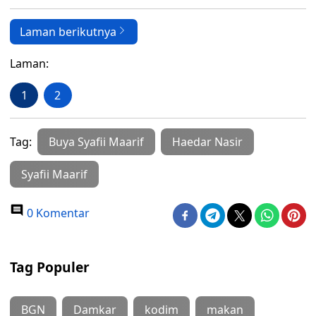
Laman berikutnya
Laman:
1
2
Tag:
Buya Syafii Maarif
Haedar Nasir
Syafii Maarif
0 Komentar
Tag Populer
BGN
Damkar
kodim
makan