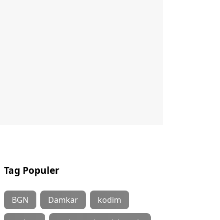
Tag Populer
BGN
Damkar
kodim