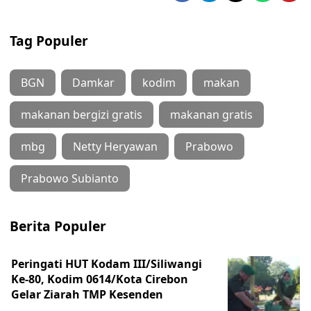
Tag Populer
BGN
Damkar
kodim
makan
makanan bergizi gratis
makanan gratis
mbg
Netty Heryawan
Prabowo
Prabowo Subianto
Berita Populer
Peringati HUT Kodam III/Siliwangi
Ke-80, Kodim 0614/Kota Cirebon
Gelar Ziarah TMP Kesenden