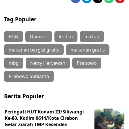
Tag Populer
BGN
Damkar
kodim
makan
makanan bergizi gratis
makanan gratis
mbg
Netty Heryawan
Prabowo
Prabowo Subianto
Berita Populer
Peringati HUT Kodam III/Siliwangi
Ke-80, Kodim 0614/Kota Cirebon
Gelar Ziarah TMP Kesenden