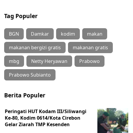
Tag Populer
BGN
Damkar
kodim
makan
makanan bergizi gratis
makanan gratis
mbg
Netty Heryawan
Prabowo
Prabowo Subianto
Berita Populer
Peringati HUT Kodam III/Siliwangi
Ke-80, Kodim 0614/Kota Cirebon
Gelar Ziarah TMP Kesenden