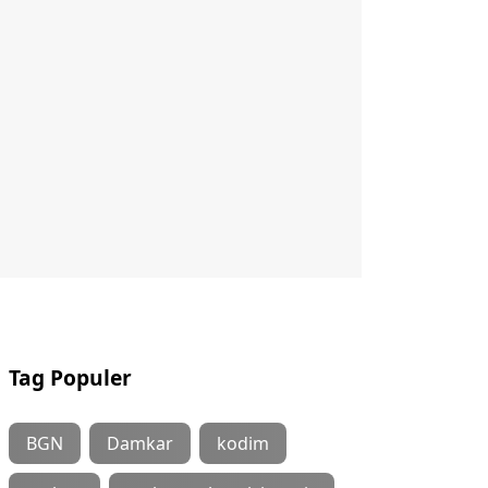
Tag Populer
BGN
Damkar
kodim