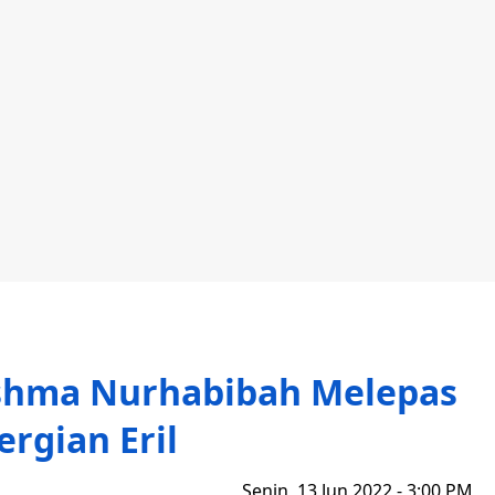
 Ishma Nurhabibah Melepas
rgian Eril
Senin, 13 Jun 2022 - 3:00 PM