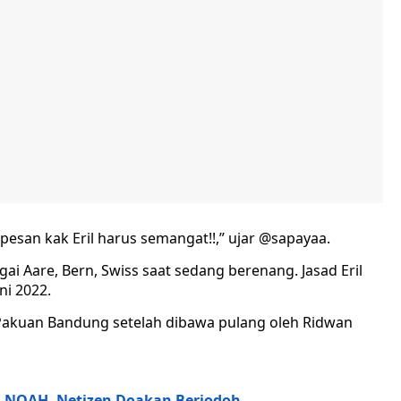
pesan kak Eril harus semangat!!,” ujar @sapayaa.
gai Aare, Bern, Swiss saat sedang berenang. Jasad Eril
i 2022.
 Pakuan Bandung setelah dibawa pulang oleh Ridwan
 NOAH, Netizen Doakan Berjodoh