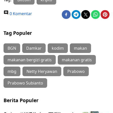
0 Komentar
Tag Populer
BGN
Damkar
kodim
makan
makanan bergizi gratis
makanan gratis
mbg
Netty Heryawan
Prabowo
Prabowo Subianto
Berita Populer