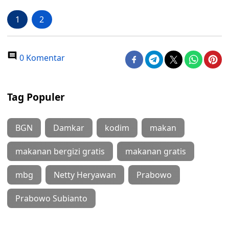
1
2
0 Komentar
Tag Populer
BGN
Damkar
kodim
makan
makanan bergizi gratis
makanan gratis
mbg
Netty Heryawan
Prabowo
Prabowo Subianto