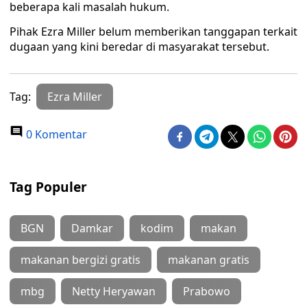
beberapa kali masalah hukum.
Pihak Ezra Miller belum memberikan tanggapan terkait
dugaan yang kini beredar di masyarakat tersebut.
Tag:
Ezra Miller
0 Komentar
Tag Populer
BGN
Damkar
kodim
makan
makanan bergizi gratis
makanan gratis
mbg
Netty Heryawan
Prabowo