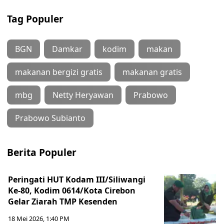
Tag Populer
BGN
Damkar
kodim
makan
makanan bergizi gratis
makanan gratis
mbg
Netty Heryawan
Prabowo
Prabowo Subianto
Berita Populer
Peringati HUT Kodam III/Siliwangi
Ke-80, Kodim 0614/Kota Cirebon
Gelar Ziarah TMP Kesenden
18 Mei 2026, 1:40 PM