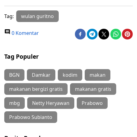
Tag:
wulan guritno
0 Komentar
Tag Populer
BGN
Damkar
kodim
makan
makanan bergizi gratis
makanan gratis
mbg
Netty Heryawan
Prabowo
Prabowo Subianto