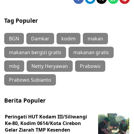
Tag Populer
BGN
Damkar
kodim
makan
makanan bergizi gratis
makanan gratis
mbg
Netty Heryawan
Prabowo
Prabowo Subianto
Berita Populer
Peringati HUT Kodam III/Siliwangi
Ke-80, Kodim 0614/Kota Cirebon
Gelar Ziarah TMP Kesenden