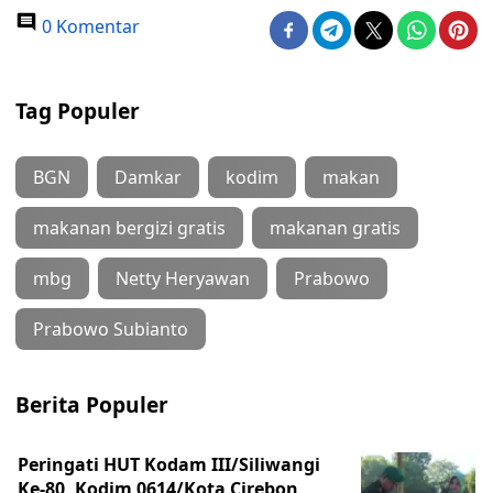
0 Komentar
Tag Populer
BGN
Damkar
kodim
makan
makanan bergizi gratis
makanan gratis
mbg
Netty Heryawan
Prabowo
Prabowo Subianto
Berita Populer
Peringati HUT Kodam III/Siliwangi
Ke-80, Kodim 0614/Kota Cirebon