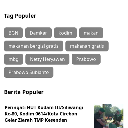
Tag Populer
BGN
Damkar
kodim
makan
makanan bergizi gratis
makanan gratis
mbg
Netty Heryawan
Prabowo
Prabowo Subianto
Berita Populer
Peringati HUT Kodam III/Siliwangi
Ke-80, Kodim 0614/Kota Cirebon
Gelar Ziarah TMP Kesenden