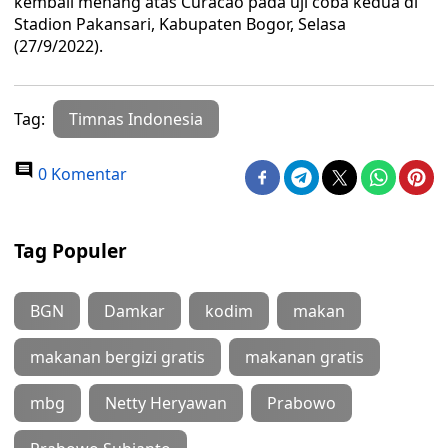
kembali menang atas Curacao pada uji coba kedua di
Stadion Pakansari, Kabupaten Bogor, Selasa
(27/9/2022).
Tag:
Timnas Indonesia
0 Komentar
Tag Populer
BGN
Damkar
kodim
makan
makanan bergizi gratis
makanan gratis
mbg
Netty Heryawan
Prabowo