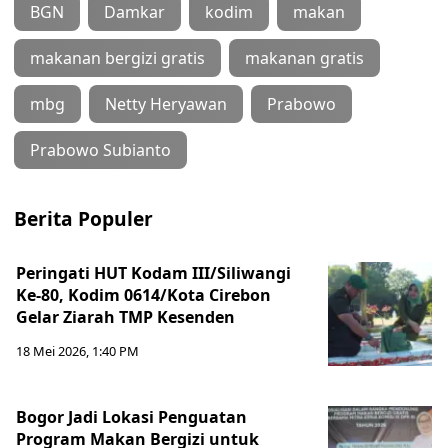
BGN
Damkar
kodim
makan
makanan bergizi gratis
makanan gratis
mbg
Netty Heryawan
Prabowo
Prabowo Subianto
Berita Populer
Peringati HUT Kodam III/Siliwangi
Ke-80, Kodim 0614/Kota Cirebon
Gelar Ziarah TMP Kesenden
18 Mei 2026, 1:40 PM
Bogor Jadi Lokasi Penguatan
Program Makan Bergizi untuk