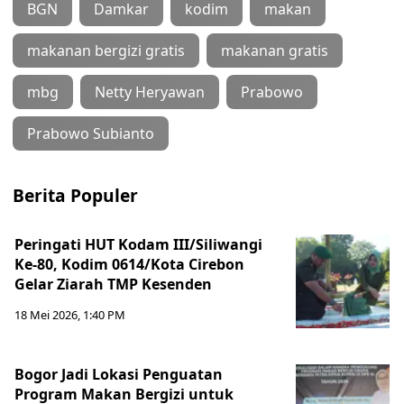
BGN
Damkar
kodim
makan
makanan bergizi gratis
makanan gratis
mbg
Netty Heryawan
Prabowo
Prabowo Subianto
Berita Populer
Peringati HUT Kodam III/Siliwangi
Ke-80, Kodim 0614/Kota Cirebon
Gelar Ziarah TMP Kesenden
18 Mei 2026, 1:40 PM
Bogor Jadi Lokasi Penguatan
Program Makan Bergizi untuk