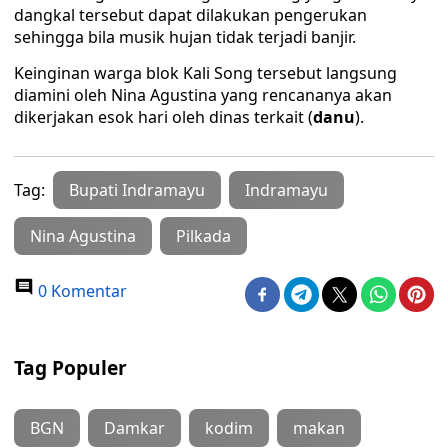
dangkal tersebut dapat dilakukan pengerukan
sehingga bila musik hujan tidak terjadi banjir.
Keinginan warga blok Kali Song tersebut langsung
diamini oleh Nina Agustina yang rencananya akan
dikerjakan esok hari oleh dinas terkait (
danu
).
Tag:
Bupati Indramayu
Indramayu
Nina Agustina
Pilkada
0 Komentar
Tag Populer
BGN
Damkar
kodim
makan