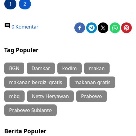
1
2
0 Komentar
Tag Populer
BGN
Damkar
kodim
makan
makanan bergizi gratis
makanan gratis
mbg
Netty Heryawan
Prabowo
Prabowo Subianto
Berita Populer