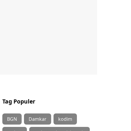
Tag Populer
BGN
Damkar
kodim