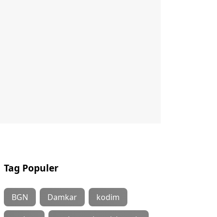
Tag Populer
BGN
Damkar
kodim