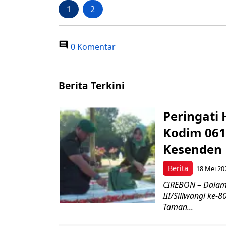
1
2
0 Komentar
Berita Terkini
Peringati 
Kodim 061
Kesenden
Berita
18 Mei 20
CIREBON – Dalam
III/Siliwangi ke
Taman...