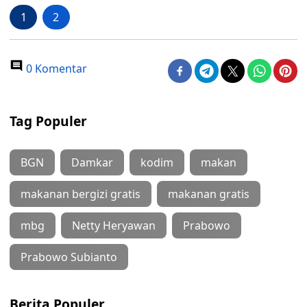
1
2
0 Komentar
Tag Populer
BGN
Damkar
kodim
makan
makanan bergizi gratis
makanan gratis
mbg
Netty Heryawan
Prabowo
Prabowo Subianto
Berita Populer