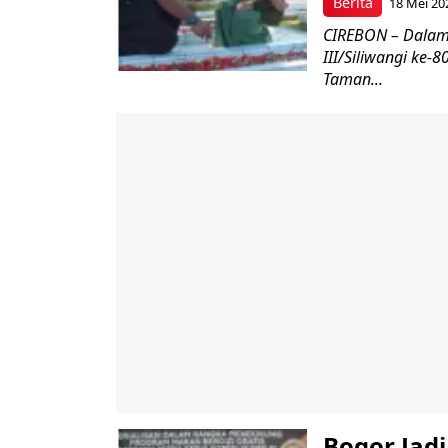
Berita
18 Mei 20
CIREBON – Dalam
III/Siliwangi ke
Taman...
Bogor Jad