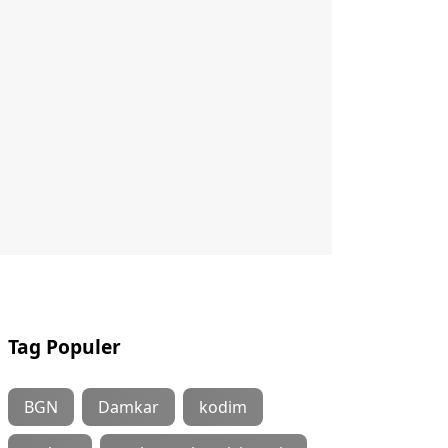
Tag Populer
BGN
Damkar
kodim