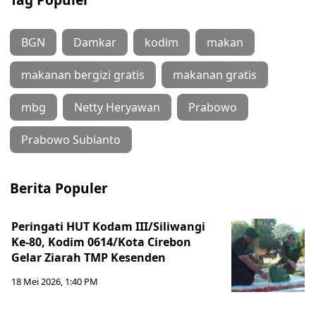
BGN
Damkar
kodim
makan
makanan bergizi gratis
makanan gratis
mbg
Netty Heryawan
Prabowo
Prabowo Subianto
Berita Populer
Peringati HUT Kodam III/Siliwangi
Ke-80, Kodim 0614/Kota Cirebon
Gelar Ziarah TMP Kesenden
18 Mei 2026, 1:40 PM