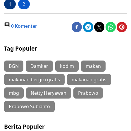
1
2
0 Komentar
Tag Populer
BGN
Damkar
kodim
makan
makanan bergizi gratis
makanan gratis
mbg
Netty Heryawan
Prabowo
Prabowo Subianto
Berita Populer