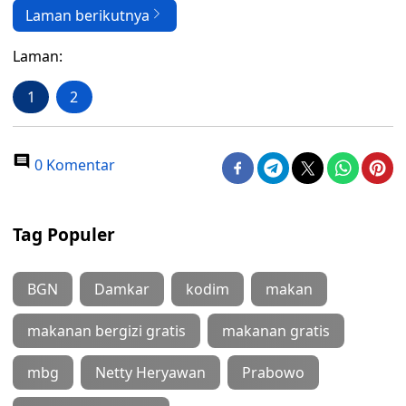
Laman berikutnya
Laman:
1
2
0 Komentar
Tag Populer
BGN
Damkar
kodim
makan
makanan bergizi gratis
makanan gratis
mbg
Netty Heryawan
Prabowo