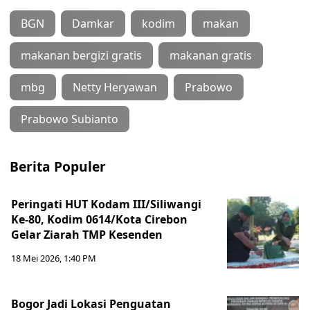
BGN
Damkar
kodim
makan
makanan bergizi gratis
makanan gratis
mbg
Netty Heryawan
Prabowo
Prabowo Subianto
Berita Populer
Peringati HUT Kodam III/Siliwangi
Ke-80, Kodim 0614/Kota Cirebon
Gelar Ziarah TMP Kesenden
18 Mei 2026, 1:40 PM
Bogor Jadi Lokasi Penguatan