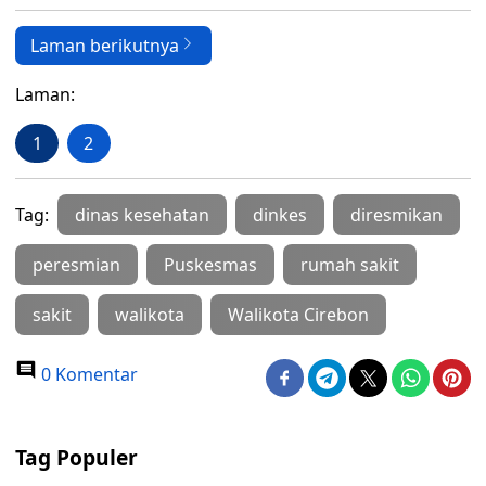
Laman berikutnya
Laman:
1
2
Tag:
dinas kesehatan
dinkes
diresmikan
peresmian
Puskesmas
rumah sakit
sakit
walikota
Walikota Cirebon
0 Komentar
Tag Populer