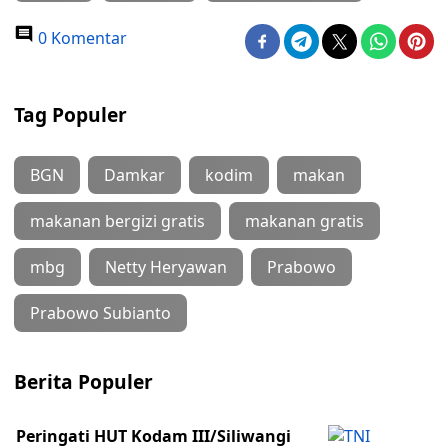
0 Komentar
Tag Populer
BGN
Damkar
kodim
makan
makanan bergizi gratis
makanan gratis
mbg
Netty Heryawan
Prabowo
Prabowo Subianto
Berita Populer
Peringati HUT Kodam III/Siliwangi