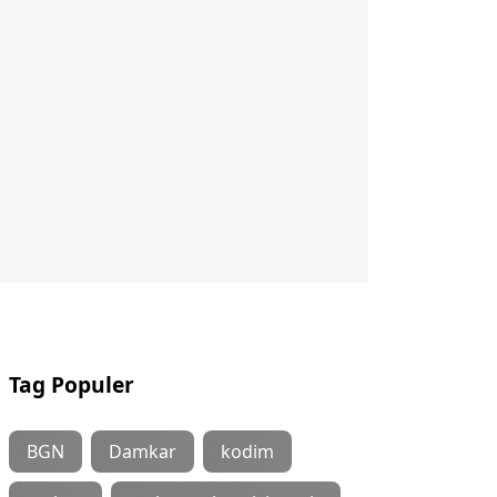
Tag Populer
BGN
Damkar
kodim