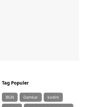
Tag Populer
BGN
Damkar
kodim