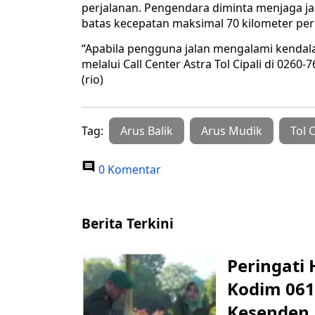
perjalanan. Pengendara diminta menjaga ja
batas kecepatan maksimal 70 kilometer per
“Apabila pengguna jalan mengalami kendal
melalui Call Center Astra Tol Cipali di 02
(rio)
Tag:
Arus Balik
Arus Mudik
Tol C
0 Komentar
Berita Terkini
Peringati 
Kodim 061
Kesenden