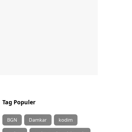
Tag Populer
BGN
Damkar
kodim