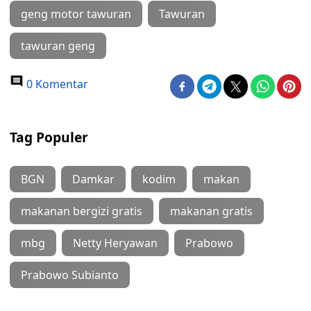
geng motor tawuran
Tawuran
tawuran geng
0 Komentar
Tag Populer
BGN
Damkar
kodim
makan
makanan bergizi gratis
makanan gratis
mbg
Netty Heryawan
Prabowo
Prabowo Subianto