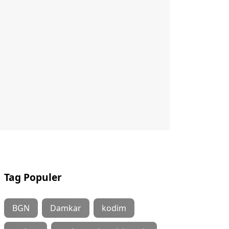
Tag Populer
BGN
Damkar
kodim